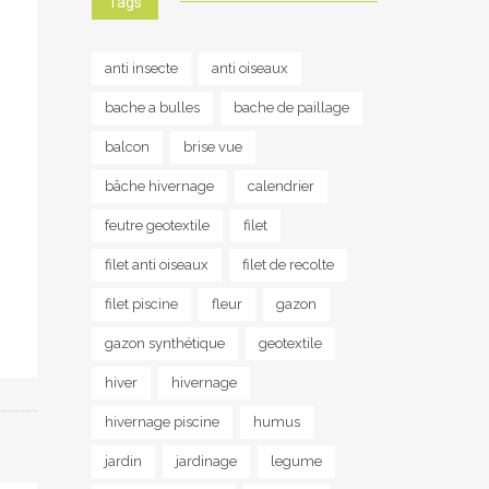
Tags
anti insecte
anti oiseaux
bache a bulles
bache de paillage
balcon
brise vue
bâche hivernage
calendrier
feutre geotextile
filet
filet anti oiseaux
filet de recolte
filet piscine
fleur
gazon
gazon synthétique
geotextile
hiver
hivernage
hivernage piscine
humus
jardin
jardinage
legume