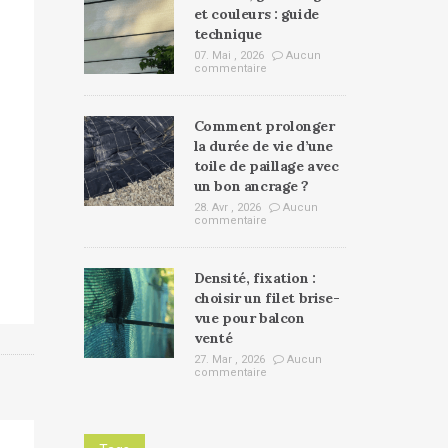
et couleurs : guide
technique
07. Mai , 2026
Aucun
commentaire
Comment prolonger
la durée de vie d’une
toile de paillage avec
un bon ancrage ?
28. Avr , 2026
Aucun
commentaire
Densité, fixation :
choisir un filet brise-
vue pour balcon
venté
27. Mar , 2026
Aucun
commentaire