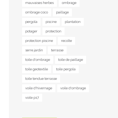
mauvaises herbes
ombrage
ombrage coco
paillage
pergola
piscine
plantation
potager
protection
protection piscine
recolte
serre jardin
terrasse
toile d'ombrage
toile de paillage
toile geotextile
toile pergola
toile tendue terrasse
voile d'hivernage
voile d'ombrage
voile p17