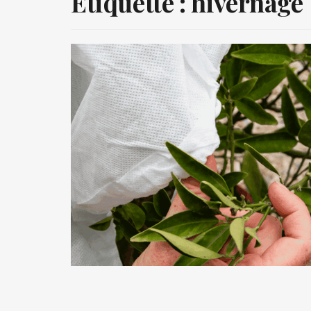
Étiquette :
hivernage