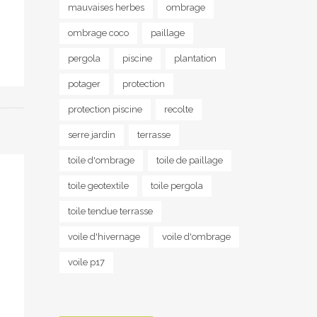
mauvaises herbes
ombrage
ombrage coco
paillage
pergola
piscine
plantation
potager
protection
protection piscine
recolte
serre jardin
terrasse
toile d'ombrage
toile de paillage
toile geotextile
toile pergola
toile tendue terrasse
voile d'hivernage
voile d'ombrage
voile p17