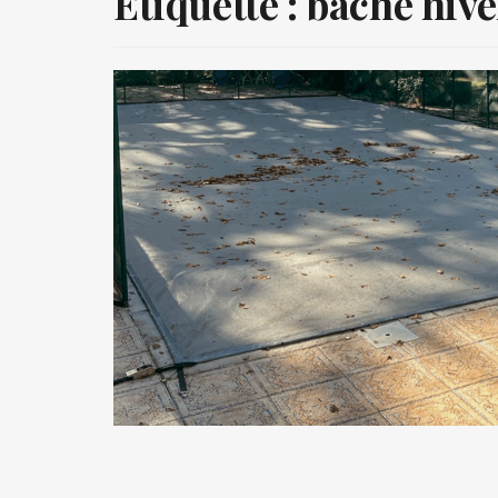
Étiquette :
bâche hiv