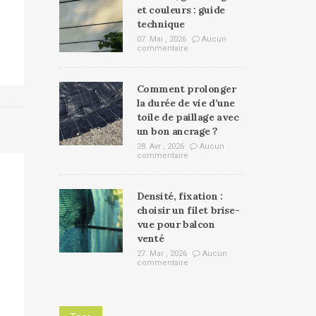
et couleurs : guide
technique
07. Mai , 2026
Aucun
commentaire
Comment prolonger
la durée de vie d’une
toile de paillage avec
un bon ancrage ?
28. Avr , 2026
Aucun
commentaire
Densité, fixation :
choisir un filet brise-
vue pour balcon
venté
27. Mar , 2026
Aucun
commentaire