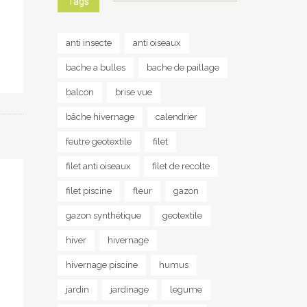
Tags
anti insecte
anti oiseaux
bache a bulles
bache de paillage
balcon
brise vue
bâche hivernage
calendrier
feutre geotextile
filet
filet anti oiseaux
filet de recolte
filet piscine
fleur
gazon
gazon synthétique
geotextile
hiver
hivernage
hivernage piscine
humus
jardin
jardinage
legume