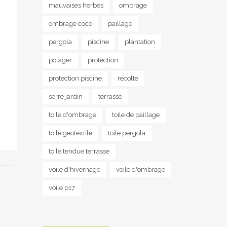
mauvaises herbes
ombrage
ombrage coco
paillage
pergola
piscine
plantation
potager
protection
protection piscine
recolte
serre jardin
terrasse
toile d'ombrage
toile de paillage
toile geotextile
toile pergola
toile tendue terrasse
voile d'hivernage
voile d'ombrage
voile p17