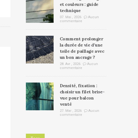
et couleurs : guide
technique
07. Mai , 2026
Aucun
commentaire
Comment prolonger
la durée de vie d’une
toile de paillage avec
un bon ancrage ?
28. Avr , 2026
Aucun
commentaire
Densité, fixation :
choisir un filet brise-
vue pour balcon
venté
27. Mar , 2026
Aucun
commentaire