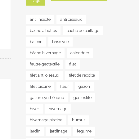
Tags
anti insecte
anti oiseaux
bache a bulles
bache de paillage
balcon
brise vue
bâche hivernage
calendrier
feutre geotextile
filet
filet anti oiseaux
filet de recolte
filet piscine
fleur
gazon
gazon synthétique
geotextile
hiver
hivernage
hivernage piscine
humus
jardin
jardinage
legume