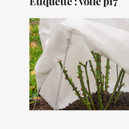
Étiquette :
voile p17