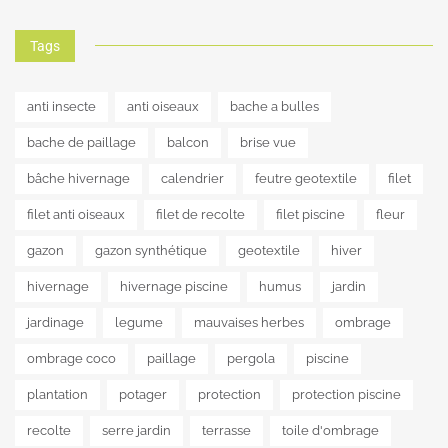
Tags
anti insecte
anti oiseaux
bache a bulles
bache de paillage
balcon
brise vue
bâche hivernage
calendrier
feutre geotextile
filet
filet anti oiseaux
filet de recolte
filet piscine
fleur
gazon
gazon synthétique
geotextile
hiver
hivernage
hivernage piscine
humus
jardin
jardinage
legume
mauvaises herbes
ombrage
ombrage coco
paillage
pergola
piscine
plantation
potager
protection
protection piscine
recolte
serre jardin
terrasse
toile d'ombrage