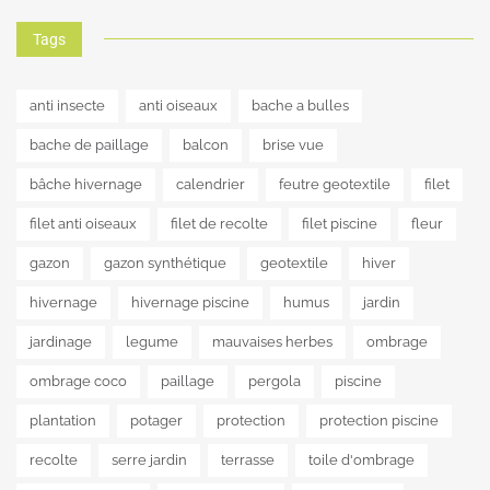
Tags
anti insecte
anti oiseaux
bache a bulles
bache de paillage
balcon
brise vue
bâche hivernage
calendrier
feutre geotextile
filet
filet anti oiseaux
filet de recolte
filet piscine
fleur
gazon
gazon synthétique
geotextile
hiver
hivernage
hivernage piscine
humus
jardin
jardinage
legume
mauvaises herbes
ombrage
ombrage coco
paillage
pergola
piscine
plantation
potager
protection
protection piscine
recolte
serre jardin
terrasse
toile d'ombrage