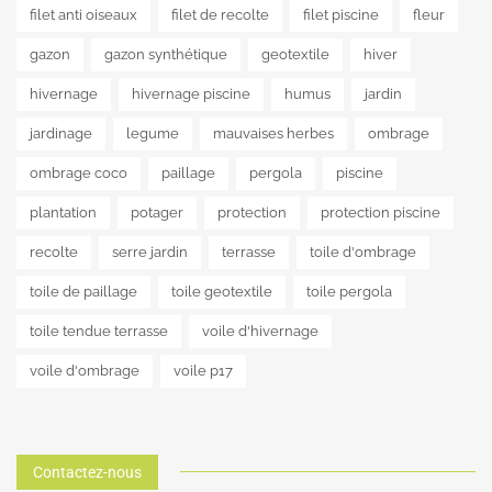
filet anti oiseaux
filet de recolte
filet piscine
fleur
gazon
gazon synthétique
geotextile
hiver
hivernage
hivernage piscine
humus
jardin
jardinage
legume
mauvaises herbes
ombrage
ombrage coco
paillage
pergola
piscine
plantation
potager
protection
protection piscine
recolte
serre jardin
terrasse
toile d'ombrage
toile de paillage
toile geotextile
toile pergola
toile tendue terrasse
voile d'hivernage
voile d'ombrage
voile p17
Contactez-nous