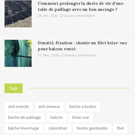
Comment prolonger la durée de vie d’une
toile de paillage avec un bon ancrage ?
28. Avr , 2026
Aucun commentaire
Densité, fixation : choisir un filet brise-vue
pour balcon venté
27. Mar , 2026
Aucun commentaire
Tags
anti insecte
anti oiseaux
bache a bulles
bache de paillage
balcon
brise vue
bâche hivernage
calendrier
feutre geotextile
filet