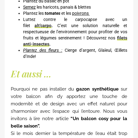
Plantez du basilic en pot
Semez
les haricots, panais & blettes
Plantez les
tomates
et les
poivrons
Luttez contre le
carpocapse
avec un
filet
alt’carpo
.
C’est une solution naturelle et
respectueuse de l’environnement pour profiter de vos
fruits et légumes sereinement ! Découvrez nos
filets
anti-insectes
.
Plantez des fleurs :
Cierge d’argent, Glaïeul, Œillets
d’Inde!
Et aussi ...
Pourquoi ne pas installer du
gazon synthétique
sur
votre balcon afin d’y apportez une touche de
modernité et de design avec un effet naturel pour
s’harmoniser avec l’espace qui l’entoure. Nous vous
invitons à lire notre article
“Un balcon cosy pour la
belle saison”.
Si le mois dernier la température de l’eau était trop