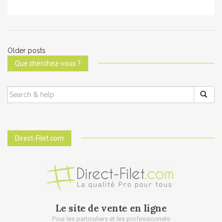
Older posts
P
Que cherchez-vous ?
o
SEARCH
s
FOR:
t
s
Direct-Filet.com
n
a
v
Le site de vente en ligne
i
Pour les particuliers et les professionnels