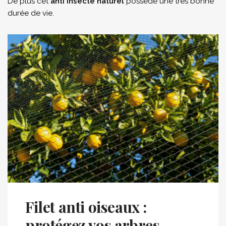
De plus cet
anti insecte naturel
possède une très bonne
durée de vie.
Filet anti oiseaux :
protégez vos arbres