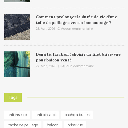
Comment prolonger la durée de vie d’une
toile de paillage avec un bon ancrage ?
28. Avr , 2026
Aucun commentaire
Densité, fixation : choisir un filet brise-vue
pour balcon venté
27. Mar , 2026
Aucun commentaire
Tags
anti insecte
anti oiseaux
bache a bulles
bache de paillage
balcon
brise vue