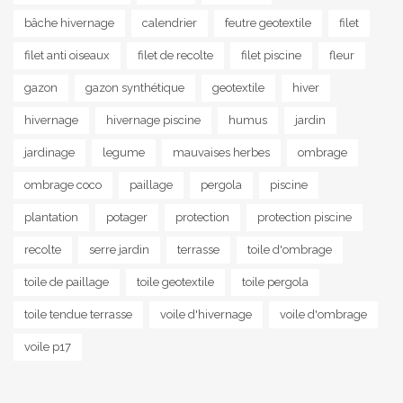
bâche hivernage
calendrier
feutre geotextile
filet
filet anti oiseaux
filet de recolte
filet piscine
fleur
gazon
gazon synthétique
geotextile
hiver
hivernage
hivernage piscine
humus
jardin
jardinage
legume
mauvaises herbes
ombrage
ombrage coco
paillage
pergola
piscine
plantation
potager
protection
protection piscine
recolte
serre jardin
terrasse
toile d'ombrage
toile de paillage
toile geotextile
toile pergola
toile tendue terrasse
voile d'hivernage
voile d'ombrage
voile p17