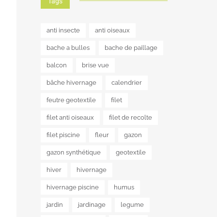
Tags
anti insecte
anti oiseaux
bache a bulles
bache de paillage
balcon
brise vue
bâche hivernage
calendrier
feutre geotextile
filet
filet anti oiseaux
filet de recolte
filet piscine
fleur
gazon
gazon synthétique
geotextile
hiver
hivernage
hivernage piscine
humus
jardin
jardinage
legume