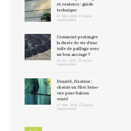
et couleurs : guide
technique
07. Mai , 2026
Aucun
commentaire
Comment prolonger
la durée de vie d’une
toile de paillage avec
un bon ancrage ?
28. Avr , 2026
Aucun
commentaire
Densité, fixation :
choisir un filet brise-
vue pour balcon
venté
27. Mar , 2026
Aucun
commentaire