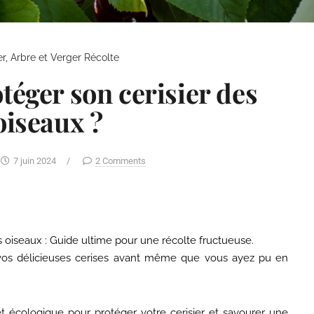
ier, Arbre et Verger
Récolte
éger son cerisier des
oiseaux ?
7 juin 2024
/
2 Comments
 oiseaux : Guide ultime pour une récolte fructueuse.
r vos délicieuses cerises avant même que vous ayez pu en
 et écologique pour protéger votre cerisier et savourer une