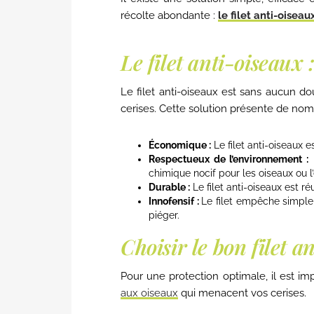
récolte abondante :
le filet anti-oiseau
Le filet anti-oiseaux 
Le filet anti-oiseaux est sans aucun d
cerises. Cette solution présente de no
Économique :
Le filet anti-oiseaux 
Respectueux de l’environnement :
I
chimique nocif pour les oiseaux ou 
Durable :
Le filet anti-oiseaux est ré
Innofensif :
Le filet empêche simplem
piéger.
Choisir le bon filet a
Pour une protection optimale, il est i
aux oiseaux
qui menacent vos cerises.