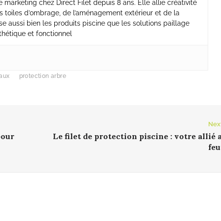
marketing chez Direct Filet depuis 8 ans. Elle allie créativité
es toiles d’ombrage, de l’aménagement extérieur et de la
se aussi bien les produits piscine que les solutions paillage
thétique et fonctionnel
eaux
protection arbre
Nex
pour
Le filet de protection piscine : votre allié 
feu