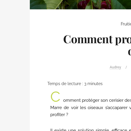
Fruit
Comment prot
Audrey
/
Temps de lecture :
3
minutes
C
omment protéger son cerisier des
Marre de voir les oiseaux s’accapare
profiter ?
Il existe une solution simple, efficace