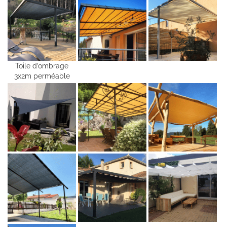
Toile d’ombrage
3x2m perméable