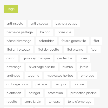
Tags
anti insecte
anti oiseaux
bache a bulles
bache de paillage
balcon
brise vue
bâche hivernage
calendrier
feutre geotextile
filet
filet anti oiseaux
filet de recolte
filet piscine
fleur
gazon
gazon synthétique
geotextile
hiver
hivernage
hivernage piscine
humus
jardin
jardinage
legume
mauvaises herbes
ombrage
ombrage coco
paillage
pergola
piscine
plantation
potager
protection
protection piscine
recolte
serre jardin
terrasse
toile d'ombrage