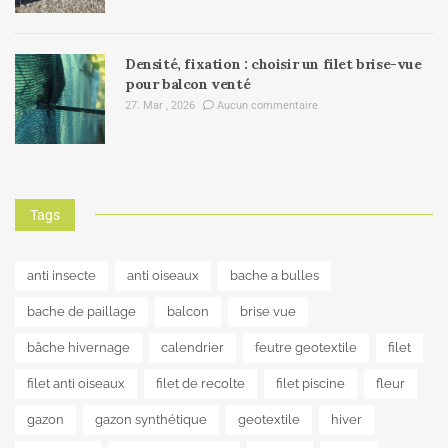
Densité, fixation : choisir un filet brise-vue
pour balcon venté
27. Mar , 2026
Aucun commentaire
Tags
anti insecte
anti oiseaux
bache a bulles
bache de paillage
balcon
brise vue
bâche hivernage
calendrier
feutre geotextile
filet
filet anti oiseaux
filet de recolte
filet piscine
fleur
gazon
gazon synthétique
geotextile
hiver