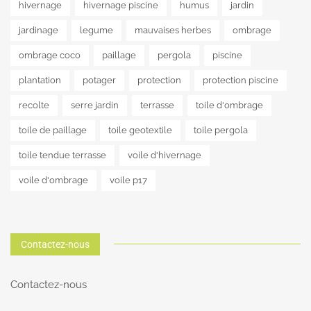
hivernage
hivernage piscine
humus
jardin
jardinage
legume
mauvaises herbes
ombrage
ombrage coco
paillage
pergola
piscine
plantation
potager
protection
protection piscine
recolte
serre jardin
terrasse
toile d'ombrage
toile de paillage
toile geotextile
toile pergola
toile tendue terrasse
voile d'hivernage
voile d'ombrage
voile p17
Contactez-nous
Contactez-nous