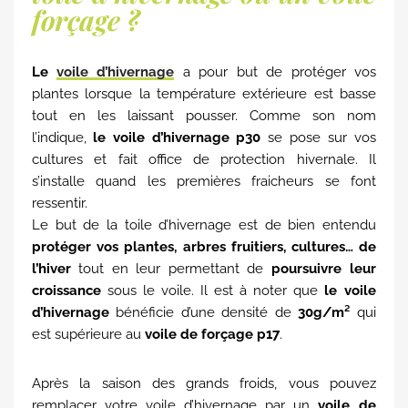
forçage ?
Le
voile d’hivernage
a pour but de protéger vos
plantes lorsque la température extérieure est basse
tout en les laissant pousser. Comme son nom
l’indique,
le voile d’hivernage p30
se pose sur vos
cultures et fait office de protection hivernale. Il
s’installe quand les premières fraicheurs se font
ressentir.
Le but de la toile d’hivernage est de bien entendu
protéger vos plantes, arbres fruitiers, cultures… de
l’hiver
tout en leur permettant de
poursuivre leur
croissance
sous le voile. Il est à noter que
le
voile
d’hivernage
bénéficie d’une densité de
30g/m²
qui
est supérieure au
voile de forçage p17
.
Après la saison des grands froids, vous pouvez
remplacer votre voile d’hivernage par un
voile de