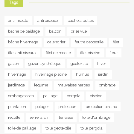
Tags
anti insecte
anti oiseaux
bache a bulles
bache de paillage
balcon
brise vue
bâche hivernage
calendrier
feutre geotextile
filet
filet anti oiseaux
filet de recolte
filet piscine
fleur
gazon
gazon synthétique
geotextile
hiver
hivernage
hivernage piscine
humus
jardin
jardinage
legume
mauvaises herbes
ombrage
ombrage coco
paillage
pergola
piscine
plantation
potager
protection
protection piscine
recolte
serre jardin
terrasse
toile d'ombrage
toile de paillage
toile geotextile
toile pergola