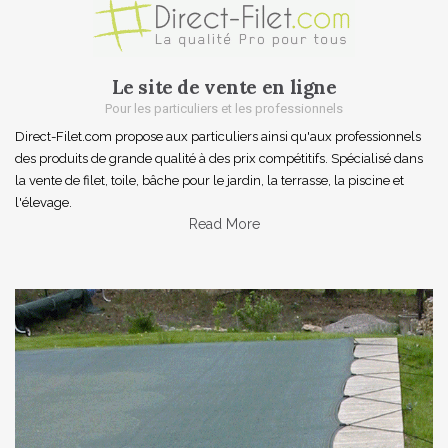
a
v
Le site de vente en ligne
i
Pour les particuliers et les professionnels
g
Direct-Filet.com propose aux particuliers ainsi qu'aux professionnels
des produits de grande qualité à des prix compétitifs. Spécialisé dans
a
la vente de filet, toile, bâche pour le jardin, la terrasse, la piscine et
l'élevage.
t
Read More
i
o
n