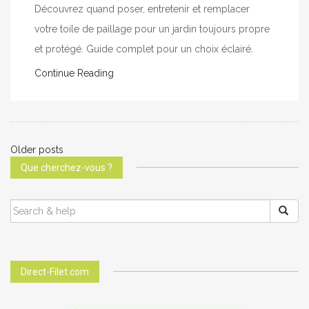
Découvrez quand poser, entretenir et remplacer
votre toile de paillage pour un jardin toujours propre
et protégé. Guide complet pour un choix éclairé.
Continue Reading
Older posts
P
Que cherchez-vous ?
o
SEARCH
s
FOR:
t
s
Direct-Filet.com
n