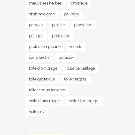
mauvaises herbes
ombrage
ombrage coco
paillage
pergola
piscine
plantation
potager
protection
protection piscine
recolte
serre jardin
terrasse
toile d'ombrage
toile de paillage
toile geotextile
toile pergola
toile tendue terrasse
voile d'hivernage
voile d'ombrage
voile p17