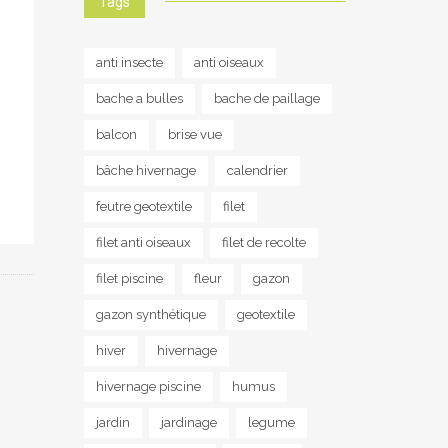
Tags
anti insecte
anti oiseaux
bache a bulles
bache de paillage
balcon
brise vue
bâche hivernage
calendrier
feutre geotextile
filet
filet anti oiseaux
filet de recolte
filet piscine
fleur
gazon
gazon synthétique
geotextile
hiver
hivernage
hivernage piscine
humus
jardin
jardinage
legume