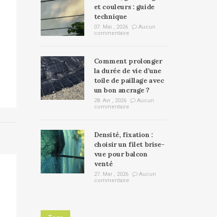
et couleurs : guide
technique
07. Mai , 2026
Aucun
commentaire
Comment prolonger
la durée de vie d’une
toile de paillage avec
un bon ancrage ?
28. Avr , 2026
Aucun
commentaire
Densité, fixation :
choisir un filet brise-
vue pour balcon
venté
27. Mar , 2026
Aucun
commentaire