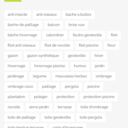
anti insecte
anti oiseaux
bache a bulles
bache de paillage
balcon
brise vue
bâche hivernage
calendrier
feutre geotextile
filet
filet anti oiseaux
filet de recolte
filet piscine
fleur
gazon
gazon synthétique
geotextile
hiver
hivernage
hivernage piscine
humus
jardin
jardinage
legume
mauvaises herbes
ombrage
ombrage coco
paillage
pergola
piscine
plantation
potager
protection
protection piscine
recolte
serre jardin
terrasse
toile d'ombrage
toile de paillage
toile geotextile
toile pergola
toile tendue terrasse
voile d'hivernage