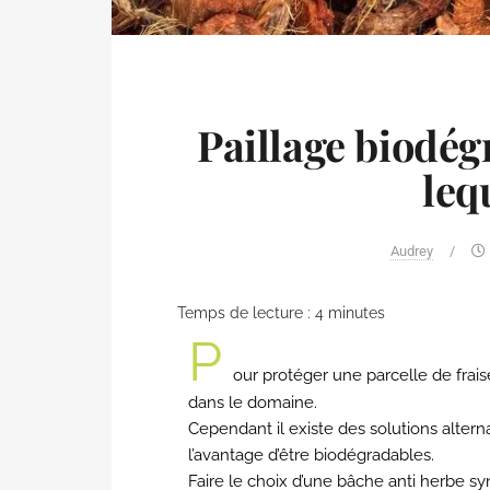
Paillage biodég
leq
Audrey
/
Temps de lecture :
4
minutes
P
our protéger une parcelle de frais
dans le domaine.
Cependant il existe des solutions altern
l’avantage d’être biodégradables.
Faire le choix d’une bâche anti herbe sy