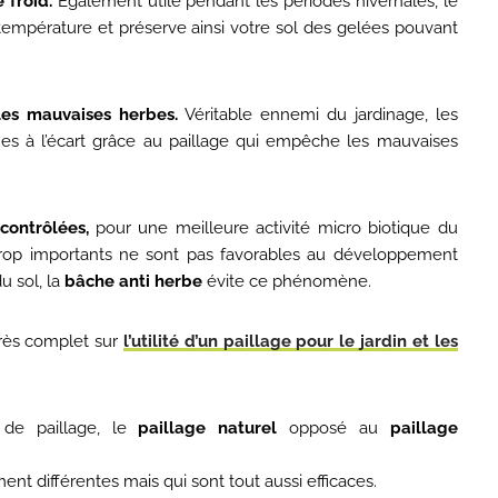
 froid.
Également utile pendant les périodes hivernales, le
e température et préserve ainsi votre sol des gelées pouvant
les mauvaises herbes.
Véritable ennemi du jardinage, les
es à l’écart grâce au paillage qui empêche les mauvaises
contrôlées,
pour une meilleure activité micro biotique du
trop importants ne sont pas favorables au développement
u sol, la
bâche anti herbe
évite ce phénomène.
 très complet sur
l’utilité d’un paillage pour le jardin et les
 de paillage, le
paillage naturel
opposé au
paillage
nt différentes mais qui sont tout aussi efficaces.