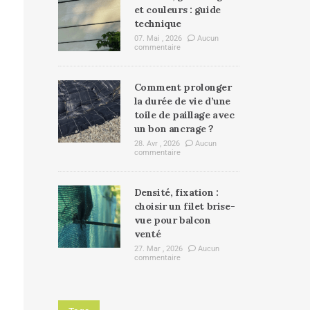
et couleurs : guide
technique
07. Mai , 2026
Aucun
commentaire
Comment prolonger
la durée de vie d’une
toile de paillage avec
un bon ancrage ?
28. Avr , 2026
Aucun
commentaire
Densité, fixation :
choisir un filet brise-
vue pour balcon
venté
27. Mar , 2026
Aucun
commentaire