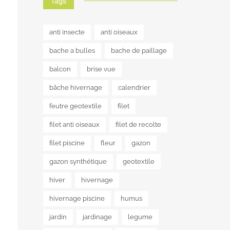
Tags
anti insecte
anti oiseaux
bache a bulles
bache de paillage
balcon
brise vue
bâche hivernage
calendrier
feutre geotextile
filet
filet anti oiseaux
filet de recolte
filet piscine
fleur
gazon
gazon synthétique
geotextile
hiver
hivernage
hivernage piscine
humus
jardin
jardinage
legume