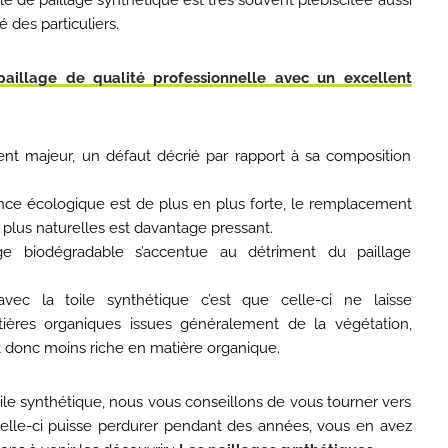
le de paillage synthétique est très souvent plébiscitée aussi
 des particuliers.
paillage de qualité professionnelle avec un excellent
nt majeur, un défaut décrié par rapport à sa composition
ce écologique est de plus en plus forte, le remplacement
 plus naturelles est davantage pressant.
age biodégradable s’accentue au détriment du paillage
ec la toile synthétique c’est que celle-ci ne laisse
ères organiques issues généralement de la végétation,
t donc moins riche en matière organique.
oile synthétique, nous vous conseillons de vous tourner vers
celle-ci puisse perdurer pendant des années, vous en avez