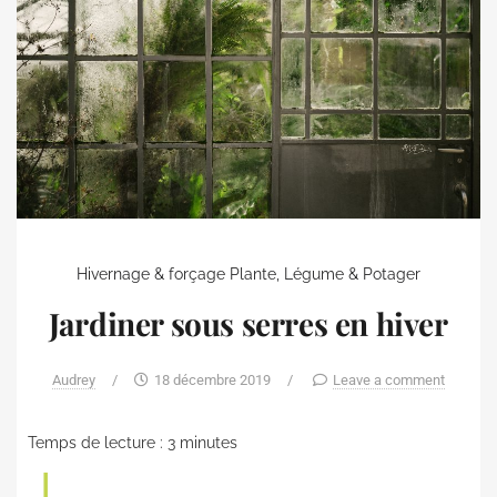
Hivernage & forçage
Plante, Légume & Potager
Jardiner sous serres en hiver
Audrey
/
18 décembre 2019
/
Leave a comment
Temps de lecture :
3
minutes
L