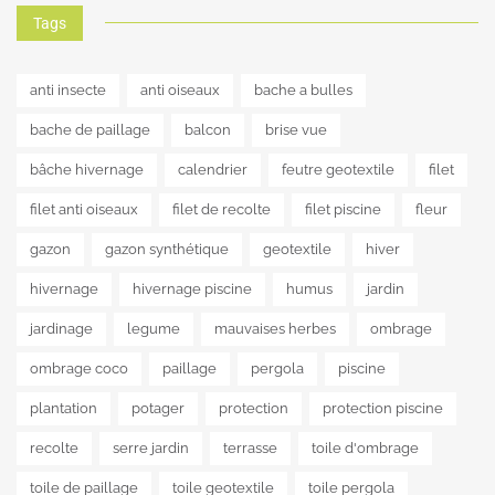
Tags
anti insecte
anti oiseaux
bache a bulles
bache de paillage
balcon
brise vue
bâche hivernage
calendrier
feutre geotextile
filet
filet anti oiseaux
filet de recolte
filet piscine
fleur
gazon
gazon synthétique
geotextile
hiver
hivernage
hivernage piscine
humus
jardin
jardinage
legume
mauvaises herbes
ombrage
ombrage coco
paillage
pergola
piscine
plantation
potager
protection
protection piscine
recolte
serre jardin
terrasse
toile d'ombrage
toile de paillage
toile geotextile
toile pergola