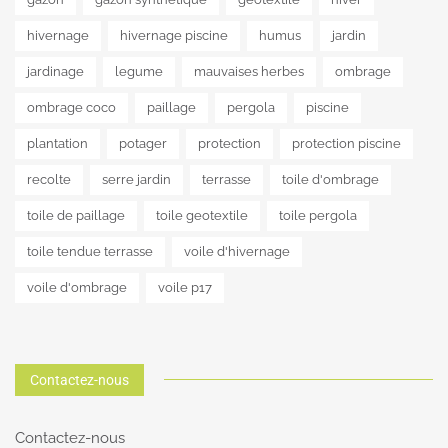
hivernage
hivernage piscine
humus
jardin
jardinage
legume
mauvaises herbes
ombrage
ombrage coco
paillage
pergola
piscine
plantation
potager
protection
protection piscine
recolte
serre jardin
terrasse
toile d'ombrage
toile de paillage
toile geotextile
toile pergola
toile tendue terrasse
voile d'hivernage
voile d'ombrage
voile p17
Contactez-nous
Contactez-nous