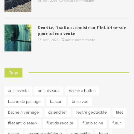
28. Avr , 2026
Aucun commentaire
Densité, fixation : choisir un filet brise-vue
pour balcon venté
27. Mar , 2026
Aucun commentaire
Tags
anti insecte
anti oiseaux
bache a bulles
bache de paillage
balcon
brise vue
bâche hivernage
calendrier
feutre geotextile
filet
filet anti oiseaux
filet de recolte
filet piscine
fleur
gazon
gazon synthétique
geotextile
hiver