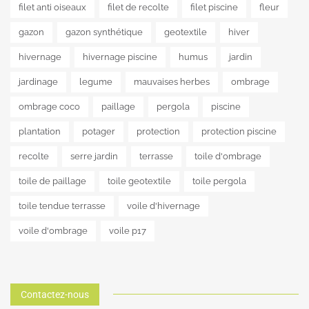
filet anti oiseaux
filet de recolte
filet piscine
fleur
gazon
gazon synthétique
geotextile
hiver
hivernage
hivernage piscine
humus
jardin
jardinage
legume
mauvaises herbes
ombrage
ombrage coco
paillage
pergola
piscine
plantation
potager
protection
protection piscine
recolte
serre jardin
terrasse
toile d'ombrage
toile de paillage
toile geotextile
toile pergola
toile tendue terrasse
voile d'hivernage
voile d'ombrage
voile p17
Contactez-nous