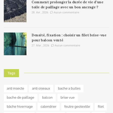
Comment prolonger la durée de vie d’une
toile de paillage avec un bon ancrage ?
28. Avr , 2026
Aucun commentaire
Densité, fixation : choisir un filet brise-vue
pour balcon venté
27. Mar , 2026
Aucun commentaire
Tags
anti insecte
anti oiseaux
bache a bulles
bache de paillage
balcon
brise vue
bâche hivernage
calendrier
feutre geotextile
filet