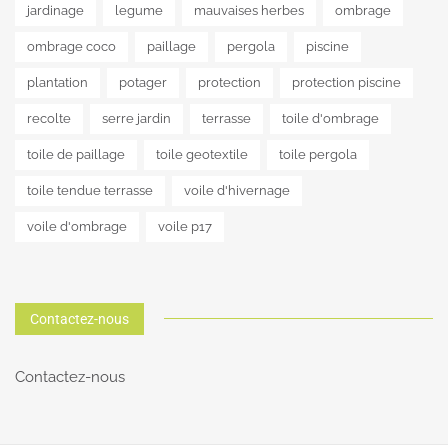
jardinage
legume
mauvaises herbes
ombrage
ombrage coco
paillage
pergola
piscine
plantation
potager
protection
protection piscine
recolte
serre jardin
terrasse
toile d'ombrage
toile de paillage
toile geotextile
toile pergola
toile tendue terrasse
voile d'hivernage
voile d'ombrage
voile p17
Contactez-nous
Contactez-nous