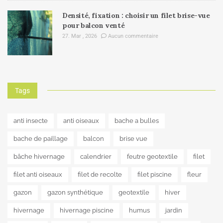
Densité, fixation : choisir un filet brise-vue
pour balcon venté
27. Mar , 2026
Aucun commentaire
Tags
anti insecte
anti oiseaux
bache a bulles
bache de paillage
balcon
brise vue
bâche hivernage
calendrier
feutre geotextile
filet
filet anti oiseaux
filet de recolte
filet piscine
fleur
gazon
gazon synthétique
geotextile
hiver
hivernage
hivernage piscine
humus
jardin