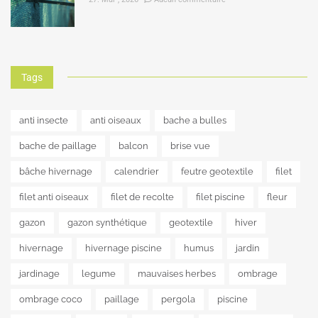
Tags
anti insecte
anti oiseaux
bache a bulles
bache de paillage
balcon
brise vue
bâche hivernage
calendrier
feutre geotextile
filet
filet anti oiseaux
filet de recolte
filet piscine
fleur
gazon
gazon synthétique
geotextile
hiver
hivernage
hivernage piscine
humus
jardin
jardinage
legume
mauvaises herbes
ombrage
ombrage coco
paillage
pergola
piscine