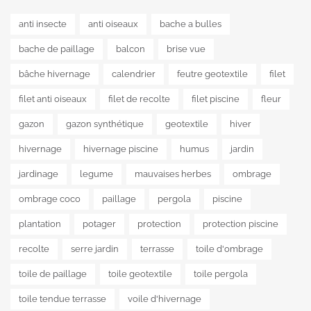
anti insecte
anti oiseaux
bache a bulles
bache de paillage
balcon
brise vue
bâche hivernage
calendrier
feutre geotextile
filet
filet anti oiseaux
filet de recolte
filet piscine
fleur
gazon
gazon synthétique
geotextile
hiver
hivernage
hivernage piscine
humus
jardin
jardinage
legume
mauvaises herbes
ombrage
ombrage coco
paillage
pergola
piscine
plantation
potager
protection
protection piscine
recolte
serre jardin
terrasse
toile d'ombrage
toile de paillage
toile geotextile
toile pergola
toile tendue terrasse
voile d'hivernage