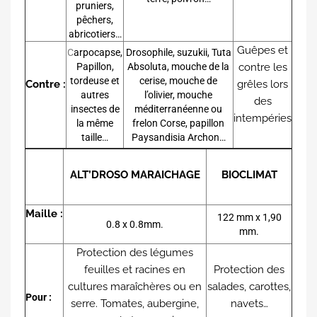
pruniers,
pêchers,
abricotiers…
Guêpes et
C
arpocapse,
Drosophile, suzukii, Tuta
Papillon,
Absoluta, mouche de la
contre les
tordeuse et
cerise, mouche de
Contre :
grêles lors
autres
l’olivier, mouche
des
insectes de
méditerranéenne ou
intempéries
la même
frelon Corse, papillon
taille…
Paysandisia Archon…
ALT’DROSO MARAICHAGE
BIOCLIMAT
Maille :
122 mm x 1,90
0.8 x 0.8mm.
mm.
Protection des légumes
feuilles et racines en
Protection des
cultures maraîchères ou en
salades, carottes,
Pour :
serre. Tomates, aubergine,
navets…