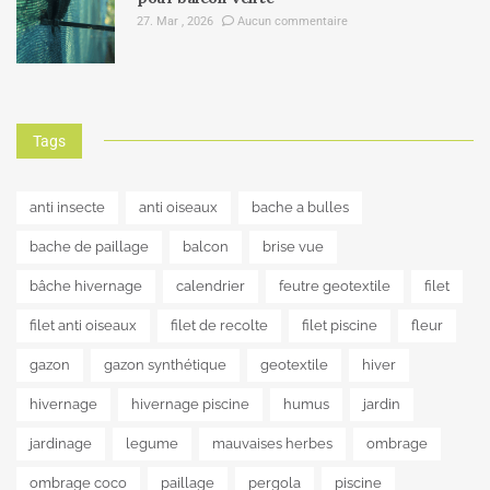
27. Mar , 2026
Aucun commentaire
Tags
anti insecte
anti oiseaux
bache a bulles
bache de paillage
balcon
brise vue
bâche hivernage
calendrier
feutre geotextile
filet
filet anti oiseaux
filet de recolte
filet piscine
fleur
gazon
gazon synthétique
geotextile
hiver
hivernage
hivernage piscine
humus
jardin
jardinage
legume
mauvaises herbes
ombrage
ombrage coco
paillage
pergola
piscine