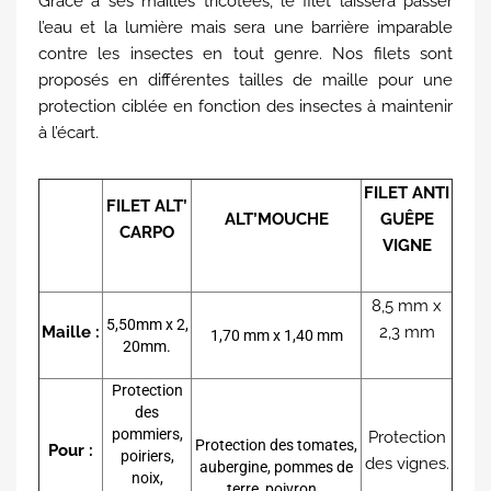
Grâce à ses mailles tricotées, le filet laissera passer
l’eau et la lumière mais sera une barrière imparable
contre les insectes en tout genre. Nos filets sont
proposés en différentes tailles de maille pour une
protection ciblée en fonction des insectes à maintenir
à l’écart.
FILET ANTI
FILET ALT’
ALT’MOUCHE
GUÊPE
CARPO
VIGNE
8,5 mm x
5,50mm x 2,
Maille :
2,3 mm
1,70 mm x 1,40 mm
20mm.
Protection
des
pommiers,
Protection
Protection des tomates,
Pour :
poiriers,
des vignes.
aubergine, pommes de
noix,
terre, poivron…