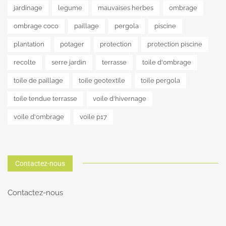
jardinage
legume
mauvaises herbes
ombrage
ombrage coco
paillage
pergola
piscine
plantation
potager
protection
protection piscine
recolte
serre jardin
terrasse
toile d'ombrage
toile de paillage
toile geotextile
toile pergola
toile tendue terrasse
voile d'hivernage
voile d'ombrage
voile p17
Contactez-nous
Contactez-nous