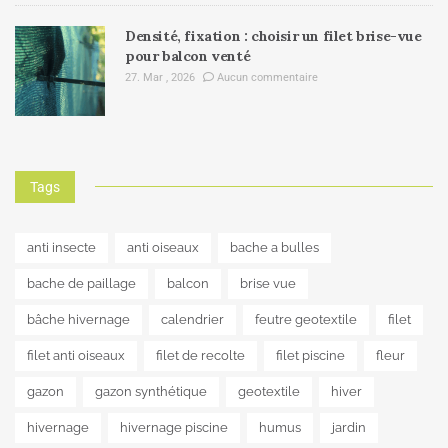
Densité, fixation : choisir un filet brise-vue
pour balcon venté
27. Mar , 2026
Aucun commentaire
Tags
anti insecte
anti oiseaux
bache a bulles
bache de paillage
balcon
brise vue
bâche hivernage
calendrier
feutre geotextile
filet
filet anti oiseaux
filet de recolte
filet piscine
fleur
gazon
gazon synthétique
geotextile
hiver
hivernage
hivernage piscine
humus
jardin