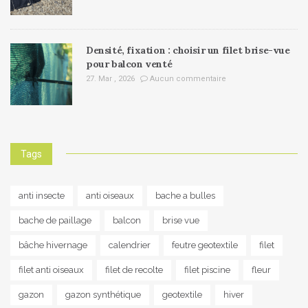
Densité, fixation : choisir un filet brise-vue
pour balcon venté
27. Mar , 2026
Aucun commentaire
Tags
anti insecte
anti oiseaux
bache a bulles
bache de paillage
balcon
brise vue
bâche hivernage
calendrier
feutre geotextile
filet
filet anti oiseaux
filet de recolte
filet piscine
fleur
gazon
gazon synthétique
geotextile
hiver