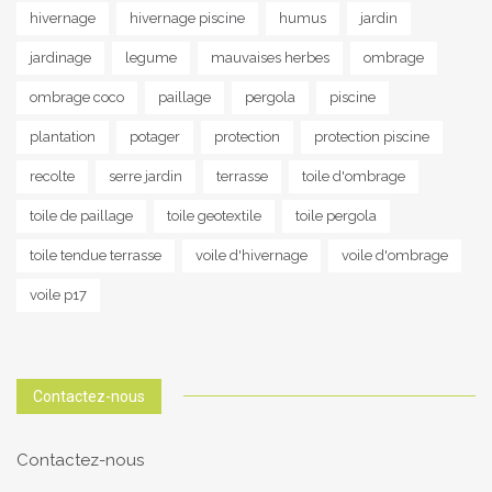
hivernage
hivernage piscine
humus
jardin
jardinage
legume
mauvaises herbes
ombrage
ombrage coco
paillage
pergola
piscine
plantation
potager
protection
protection piscine
recolte
serre jardin
terrasse
toile d'ombrage
toile de paillage
toile geotextile
toile pergola
toile tendue terrasse
voile d'hivernage
voile d'ombrage
voile p17
Contactez-nous
Contactez-nous