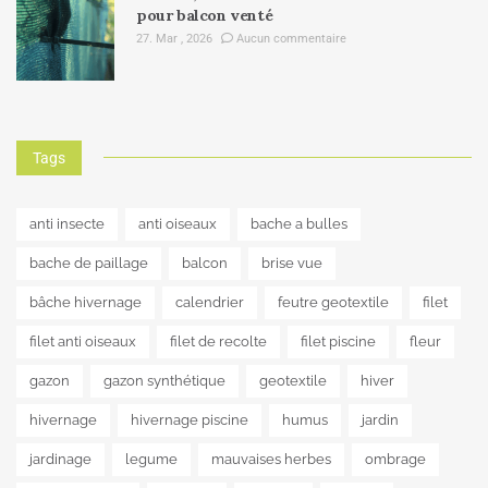
pour balcon venté
27. Mar , 2026
Aucun commentaire
Tags
anti insecte
anti oiseaux
bache a bulles
bache de paillage
balcon
brise vue
bâche hivernage
calendrier
feutre geotextile
filet
filet anti oiseaux
filet de recolte
filet piscine
fleur
gazon
gazon synthétique
geotextile
hiver
hivernage
hivernage piscine
humus
jardin
jardinage
legume
mauvaises herbes
ombrage