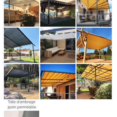
Toile d’ombrage
3x2m perméable