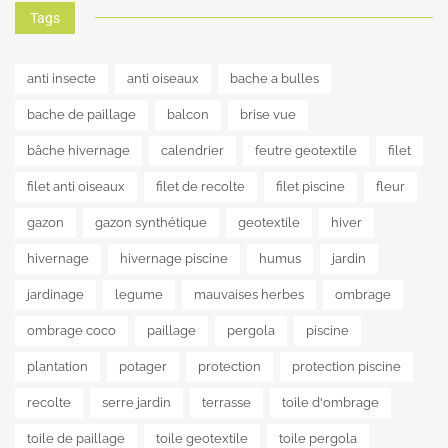
Tags
anti insecte
anti oiseaux
bache a bulles
bache de paillage
balcon
brise vue
bâche hivernage
calendrier
feutre geotextile
filet
filet anti oiseaux
filet de recolte
filet piscine
fleur
gazon
gazon synthétique
geotextile
hiver
hivernage
hivernage piscine
humus
jardin
jardinage
legume
mauvaises herbes
ombrage
ombrage coco
paillage
pergola
piscine
plantation
potager
protection
protection piscine
recolte
serre jardin
terrasse
toile d'ombrage
toile de paillage
toile geotextile
toile pergola