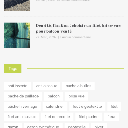
Densité, fixation : choisir un filet brise-vue
pour balcon venté
27. Mar , 2026
Aucun commentaire
Tags
anti insecte
anti oiseaux
bache a bulles
bache de paillage
balcon
brise vue
bâche hivernage
calendrier
feutre geotextile
filet
filet anti oiseaux
filet de recolte
filet piscine
fleur
gazon
gazon synthétique
geotextile
hiver