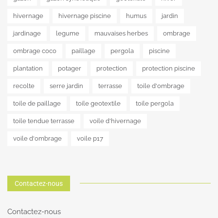
hivernage
hivernage piscine
humus
jardin
jardinage
legume
mauvaises herbes
ombrage
ombrage coco
paillage
pergola
piscine
plantation
potager
protection
protection piscine
recolte
serre jardin
terrasse
toile d'ombrage
toile de paillage
toile geotextile
toile pergola
toile tendue terrasse
voile d'hivernage
voile d'ombrage
voile p17
Contactez-nous
Contactez-nous