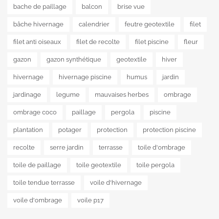
bache de paillage
balcon
brise vue
bâche hivernage
calendrier
feutre geotextile
filet
filet anti oiseaux
filet de recolte
filet piscine
fleur
gazon
gazon synthétique
geotextile
hiver
hivernage
hivernage piscine
humus
jardin
jardinage
legume
mauvaises herbes
ombrage
ombrage coco
paillage
pergola
piscine
plantation
potager
protection
protection piscine
recolte
serre jardin
terrasse
toile d'ombrage
toile de paillage
toile geotextile
toile pergola
toile tendue terrasse
voile d'hivernage
voile d'ombrage
voile p17