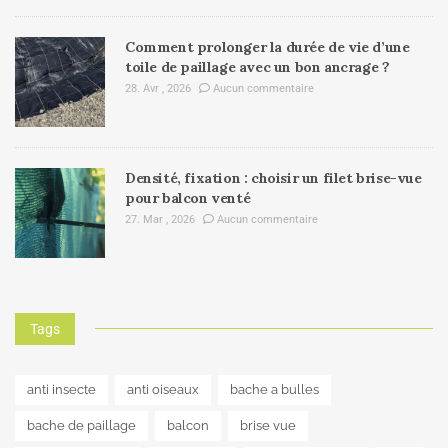
Comment prolonger la durée de vie d’une
toile de paillage avec un bon ancrage ?
28. Avr , 2026
Aucun commentaire
Densité, fixation : choisir un filet brise-vue
pour balcon venté
27. Mar , 2026
Aucun commentaire
Tags
anti insecte
anti oiseaux
bache a bulles
bache de paillage
balcon
brise vue