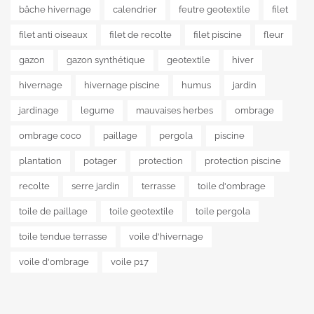
bâche hivernage
calendrier
feutre geotextile
filet
filet anti oiseaux
filet de recolte
filet piscine
fleur
gazon
gazon synthétique
geotextile
hiver
hivernage
hivernage piscine
humus
jardin
jardinage
legume
mauvaises herbes
ombrage
ombrage coco
paillage
pergola
piscine
plantation
potager
protection
protection piscine
recolte
serre jardin
terrasse
toile d'ombrage
toile de paillage
toile geotextile
toile pergola
toile tendue terrasse
voile d'hivernage
voile d'ombrage
voile p17