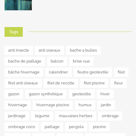
Tags
anti insecte
anti oiseaux
bache a bulles
bache de paillage
balcon
brise vue
bâche hivernage
calendrier
feutre geotextile
filet
filet anti oiseaux
filet de recolte
filet piscine
fleur
gazon
gazon synthétique
geotextile
hiver
hivernage
hivernage piscine
humus
jardin
jardinage
legume
mauvaises herbes
ombrage
ombrage coco
paillage
pergola
piscine