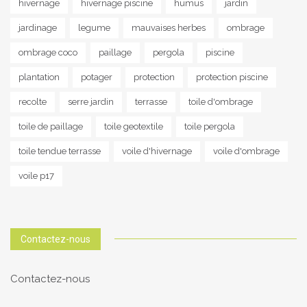
hivernage
hivernage piscine
humus
jardin
jardinage
legume
mauvaises herbes
ombrage
ombrage coco
paillage
pergola
piscine
plantation
potager
protection
protection piscine
recolte
serre jardin
terrasse
toile d'ombrage
toile de paillage
toile geotextile
toile pergola
toile tendue terrasse
voile d'hivernage
voile d'ombrage
voile p17
Contactez-nous
Contactez-nous