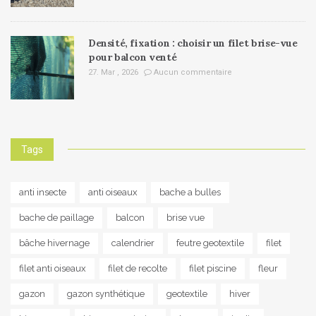
Densité, fixation : choisir un filet brise-vue
pour balcon venté
27. Mar , 2026
Aucun commentaire
Tags
anti insecte
anti oiseaux
bache a bulles
bache de paillage
balcon
brise vue
bâche hivernage
calendrier
feutre geotextile
filet
filet anti oiseaux
filet de recolte
filet piscine
fleur
gazon
gazon synthétique
geotextile
hiver