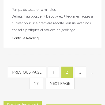
Temps de lecture :
4
minutes
Débutant au potager ? Découvrez 5 légumes faciles à
cultiver pour une première récolte réussie, avec nos
conseils pratiques et astuces de jardinage.
Continue Reading
Pagination
des
PREVIOUS PAGE
1
2
3
…
publications
17
NEXT PAGE
Que cherchez-vous ?