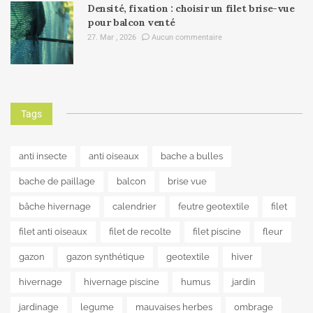
Densité, fixation : choisir un filet brise-vue
pour balcon venté
27. Mar , 2026
Aucun commentaire
Tags
anti insecte
anti oiseaux
bache a bulles
bache de paillage
balcon
brise vue
bâche hivernage
calendrier
feutre geotextile
filet
filet anti oiseaux
filet de recolte
filet piscine
fleur
gazon
gazon synthétique
geotextile
hiver
hivernage
hivernage piscine
humus
jardin
jardinage
legume
mauvaises herbes
ombrage