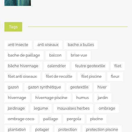
Tags
anti insecte
anti oiseaux
bache a bulles
bache de paillage
balcon
brise vue
bâche hivernage
calendrier
feutre geotextile
filet
filet anti oiseaux
filet de recolte
filet piscine
fleur
gazon
gazon synthétique
geotextile
hiver
hivernage
hivernage piscine
humus
jardin
jardinage
legume
mauvaises herbes
ombrage
ombrage coco
paillage
pergola
piscine
plantation
potager
protection
protection piscine