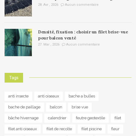
28. Avr , 2026
Aucun commentaire
Densité, fixation : choisir un filet brise-vue
pour balcon venté
27. Mar , 2026
Aucun commentaire
Tags
anti insecte
anti oiseaux
bache a bulles
bache de paillage
balcon
brise vue
bâche hivernage
calendrier
feutre geotextile
filet
filet anti oiseaux
filet de recolte
filet piscine
fleur