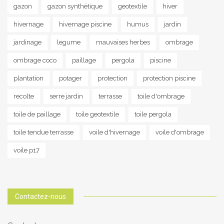
gazon
gazon synthétique
geotextile
hiver
hivernage
hivernage piscine
humus
jardin
jardinage
legume
mauvaises herbes
ombrage
ombrage coco
paillage
pergola
piscine
plantation
potager
protection
protection piscine
recolte
serre jardin
terrasse
toile d'ombrage
toile de paillage
toile geotextile
toile pergola
toile tendue terrasse
voile d'hivernage
voile d'ombrage
voile p17
Contactez-nous