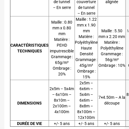
de tunnel
couverture
alignée
– En serre
de tunnel
– En serre
Maille : 1.22
Maille : 0.80
mm x 1.90
mm x 0.80
mm
Maille : 5.50
mm
Matière :
mm x 2.20 mm
Matière :
Polyéthylène
Matière :
CARACTÉRISTIQUES
PEHD
Haute
Polyéthylène
TECHNIQUES
imputrescible
Densité
Grammage :
Grammage :
Grammage :
56g/m²
65g/m²
45g/m²
Ombrage : 10%
Ombrage :
Ombrage :
20%
15%
2x5m –
2x5m – 5x4m
6x6m –
– 6x10m –
5x4m –
8
7×4.50m – A la
8x10m –
6x6m –
DIMENSIONS
découpe
2x100m –
8x8m –
4x100m
8x100m –
12x100m
DURÉE DE VIE
+/- 5 ans
+/- 5 ans
+/- 5 ans