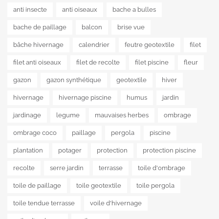
anti insecte
anti oiseaux
bache a bulles
bache de paillage
balcon
brise vue
bâche hivernage
calendrier
feutre geotextile
filet
filet anti oiseaux
filet de recolte
filet piscine
fleur
gazon
gazon synthétique
geotextile
hiver
hivernage
hivernage piscine
humus
jardin
jardinage
legume
mauvaises herbes
ombrage
ombrage coco
paillage
pergola
piscine
plantation
potager
protection
protection piscine
recolte
serre jardin
terrasse
toile d'ombrage
toile de paillage
toile geotextile
toile pergola
toile tendue terrasse
voile d'hivernage