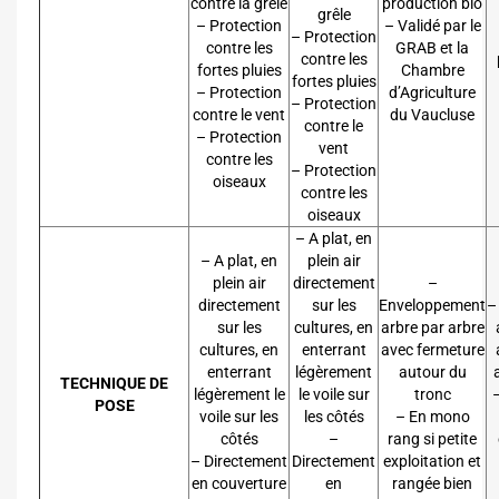
contre la grêle
production bio
grêle
– Protection
– Validé par le
– Protection
contre les
GRAB et la
contre les
fortes pluies
Chambre
fortes pluies
– Protection
d’Agriculture
– Protection
contre le vent
du Vaucluse
contre le
– Protection
vent
contre les
– Protection
oiseaux
contre les
oiseaux
– A plat, en
– A plat, en
plein air
plein air
directement
–
directement
sur les
Enveloppement
–
sur les
cultures, en
arbre par arbre
cultures, en
enterrant
avec fermeture
enterrant
légèrement
autour du
TECHNIQUE DE
légèrement le
le voile sur
tronc
POSE
voile sur les
les côtés
– En mono
côtés
–
rang si petite
– Directement
Directement
exploitation et
en couverture
en
rangée bien