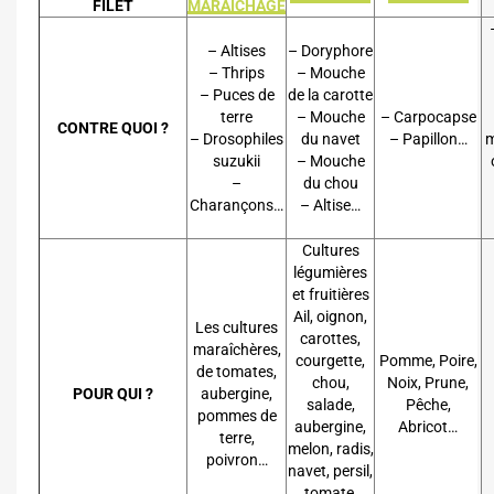
FILET
MARAICHAGE
– Altises
– Doryphore
– Thrips
– Mouche
– Puces de
de la carotte
terre
– Mouche
– Carpocapse
CONTRE QUOI ?
– Drosophiles
du navet
– Papillon…
m
suzukii
– Mouche
–
du chou
Charançons…
– Altise…
Cultures
légumières
et fruitières
Ail, oignon,
Les cultures
carottes,
maraîchères,
courgette,
Pomme, Poire,
de tomates,
chou,
Noix, Prune,
POUR QUI ?
aubergine,
salade,
Pêche,
pommes de
aubergine,
Abricot…
terre,
melon, radis,
poivron…
navet, persil,
tomate,