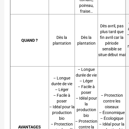
poireau,
fraise…
Dès avril, pas
plus tard que
–
Dès la
Dès la
fin avril car la
QUAND ?
plantation
plantation
période
sensible se
situe début mai
– Longue
durée de vie
– Longue
– Léger
durée de vie
– Facile à
– Léger
poser
– Facile à
– Protection
– Idéal pour
poser
contre les
la
– Idéal pour la
oiseaux
production
production
– Économique
bio
bio
– Écologique
– Protection
– Protection
– Idéal pour la
AVANTAGES
contre la