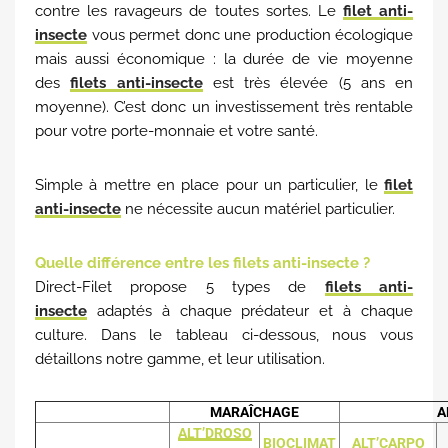
contre les ravageurs de toutes sortes. Le
filet anti-
insecte
vous permet donc une production écologique
mais aussi économique : la durée de vie moyenne
des
filets anti-insecte
est très élevée (5 ans en
moyenne). C’est donc un investissement très rentable
pour votre porte-monnaie et votre santé.
Simple à mettre en place pour un particulier, le
filet
anti-insecte
ne nécessite aucun matériel particulier.
Quelle différence entre les filets anti-insecte ?
Direct-Filet propose 5 types de
filets anti-
insecte
adaptés à chaque prédateur et à chaque
culture. Dans le tableau ci-dessous, nous vous
détaillons notre gamme, et leur utilisation.
MARAÎCHAGE
A
ALT’DROSO
BIOCLIMAT
ALT’CARPO