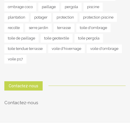
ombrage coco
paillage
pergola
piscine
plantation
potager
protection
protection piscine
recolte
serre jardin
terrasse
toile d'ombrage
toile de paillage
toile geotextile
toile pergola
toile tendue terrasse
voile d'hivernage
voile d'ombrage
voile p17
Contactez-nous
Contactez-nous