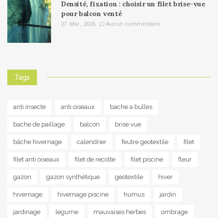
Densité, fixation : choisir un filet brise-vue
pour balcon venté
27. Mar , 2026
Aucun commentaire
Tags
anti insecte
anti oiseaux
bache a bulles
bache de paillage
balcon
brise vue
bâche hivernage
calendrier
feutre geotextile
filet
filet anti oiseaux
filet de recolte
filet piscine
fleur
gazon
gazon synthétique
geotextile
hiver
hivernage
hivernage piscine
humus
jardin
jardinage
legume
mauvaises herbes
ombrage