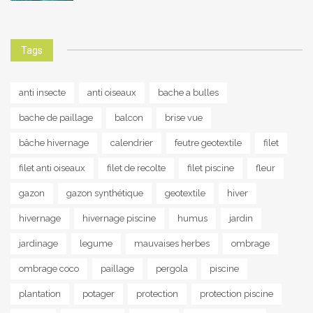
Tags
anti insecte
anti oiseaux
bache a bulles
bache de paillage
balcon
brise vue
bâche hivernage
calendrier
feutre geotextile
filet
filet anti oiseaux
filet de recolte
filet piscine
fleur
gazon
gazon synthétique
geotextile
hiver
hivernage
hivernage piscine
humus
jardin
jardinage
legume
mauvaises herbes
ombrage
ombrage coco
paillage
pergola
piscine
plantation
potager
protection
protection piscine