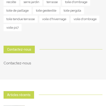
recolte
serre jardin
terrasse
toile d'ombrage
toile de paillage
toile geotextile
toile pergola
toile tendue terrasse
voile d'hivernage
voile d'ombrage
voile p17
Contactez-nous
Contactez-nous
Articles récents