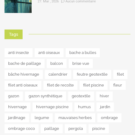
27. Mar , 2026
Aucun commentaire
Tags
anti insecte
anti oiseaux
bache a bulles
bache de paillage
balcon
brise vue
bâche hivernage
calendrier
feutre geotextile
filet
filet anti oiseaux
filet de recolte
filet piscine
fleur
gazon
gazon synthétique
geotextile
hiver
hivernage
hivernage piscine
humus
jardin
jardinage
legume
mauvaises herbes
ombrage
ombrage coco
paillage
pergola
piscine