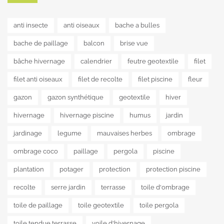
anti insecte
anti oiseaux
bache a bulles
bache de paillage
balcon
brise vue
bâche hivernage
calendrier
feutre geotextile
filet
filet anti oiseaux
filet de recolte
filet piscine
fleur
gazon
gazon synthétique
geotextile
hiver
hivernage
hivernage piscine
humus
jardin
jardinage
legume
mauvaises herbes
ombrage
ombrage coco
paillage
pergola
piscine
plantation
potager
protection
protection piscine
recolte
serre jardin
terrasse
toile d'ombrage
toile de paillage
toile geotextile
toile pergola
toile tendue terrasse
voile d'hivernage