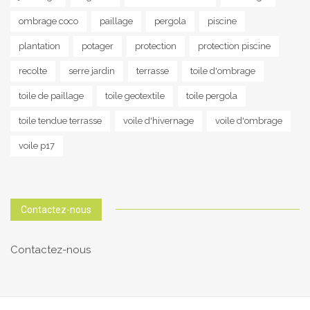
ombrage coco
paillage
pergola
piscine
plantation
potager
protection
protection piscine
recolte
serre jardin
terrasse
toile d'ombrage
toile de paillage
toile geotextile
toile pergola
toile tendue terrasse
voile d'hivernage
voile d'ombrage
voile p17
Contactez-nous
Contactez-nous