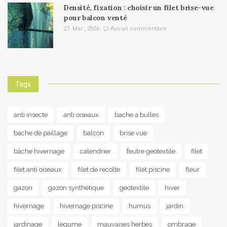
Densité, fixation : choisir un filet brise-vue
pour balcon venté
27. Mar , 2026
Aucun commentaire
Tags
anti insecte
anti oiseaux
bache a bulles
bache de paillage
balcon
brise vue
bâche hivernage
calendrier
feutre geotextile
filet
filet anti oiseaux
filet de recolte
filet piscine
fleur
gazon
gazon synthétique
geotextile
hiver
hivernage
hivernage piscine
humus
jardin
jardinage
legume
mauvaises herbes
ombrage