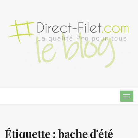
TOG
NAVI
Étiquette :
bache d’été