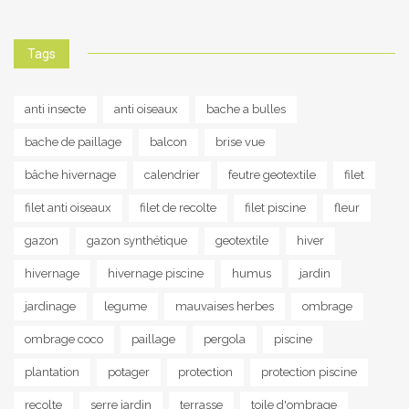
Tags
anti insecte
anti oiseaux
bache a bulles
bache de paillage
balcon
brise vue
bâche hivernage
calendrier
feutre geotextile
filet
filet anti oiseaux
filet de recolte
filet piscine
fleur
gazon
gazon synthétique
geotextile
hiver
hivernage
hivernage piscine
humus
jardin
jardinage
legume
mauvaises herbes
ombrage
ombrage coco
paillage
pergola
piscine
plantation
potager
protection
protection piscine
recolte
serre jardin
terrasse
toile d'ombrage