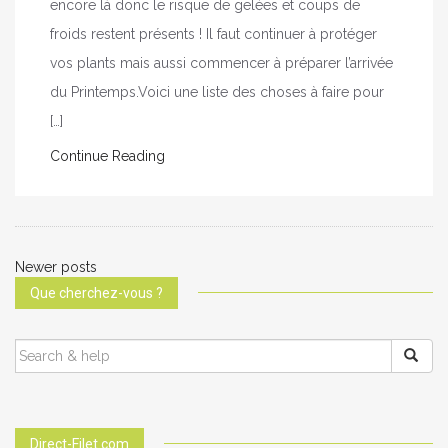
encore là donc le risque de gelées et coups de
froids restent présents ! Il faut continuer à protéger
vos plants mais aussi commencer à préparer l’arrivée
du Printemps.Voici une liste des choses à faire pour
[…]
Continue Reading
Newer posts
P
Que cherchez-vous ?
o
SEARCH
s
FOR:
t
Direct-Filet.com