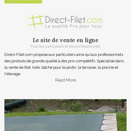
s
n
a
v
Le site de vente en ligne
i
Pour les particuliers et les professionnels
g
Direct-Filet.com propose aux particuliers ainsi qu'aux professionnels
des produits de grande qualité à des prix compétitifs. Spécialisé dans
a
la vente de filet, toile, bâche pour le jardin, la terrasse, la piscine et
l'élevage.
t
Read More
i
o
n